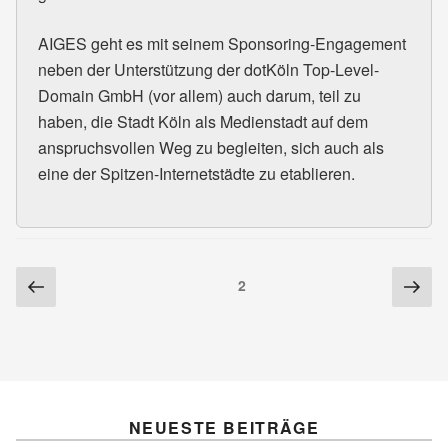
AIGES geht es mit seinem Sponsoring-Engagement
neben der Unterstützung der dotKöln Top-Level-
Domain GmbH (vor allem) auch darum, teil zu
haben, die Stadt Köln als Medienstadt auf dem
anspruchsvollen Weg zu begleiten, sich auch als
eine der Spitzen-Internetstädte zu etablieren.
Seitennummerierung
Vorherige
Näc
Seite
2
Seite
Sei
der
Beiträge
NEUESTE BEITRÄGE