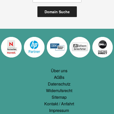
Über uns
AGBs
Datenschutz
Widerrufsrecht
Sitemap
Kontakt / Anfahrt
Impressum