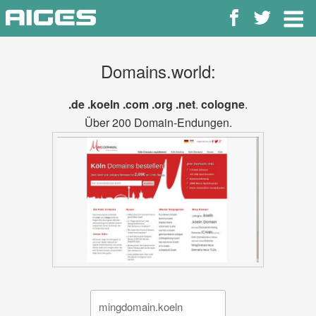
Zum
Inhalt
springen
Domains.world:
.de
.koeln
.com
.org
.net
.
cologne
.
Über 200 Domain-Endungen.